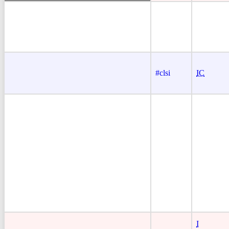
#clsi
IC
I