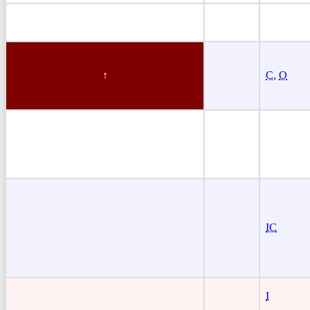
C
,
O
IC
I