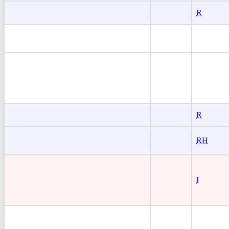
R
R
RH
I