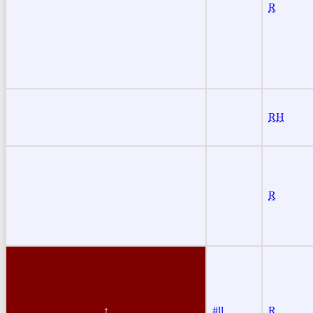
R
RH
R
#ll
R