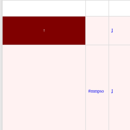
I
#mmpso
I