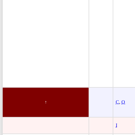
C
,
O
I