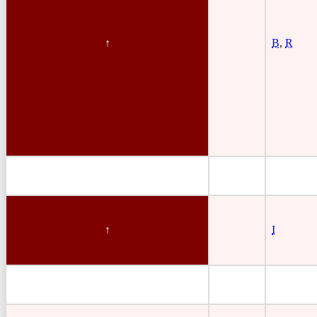
B
,
R
I